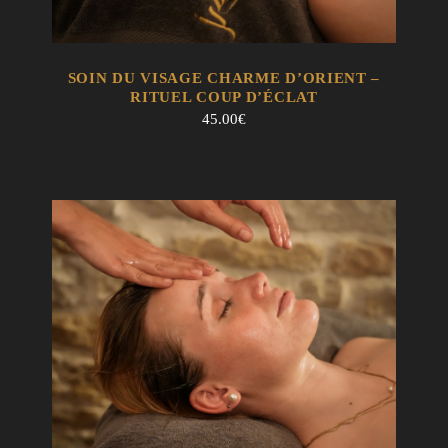
EN SAVOIR +
AJOUTER AU PANIER
SOIN DU VISAGE CHARME D’ORIENT –
RITUEL COUP D’ÉCLAT
45.00
€