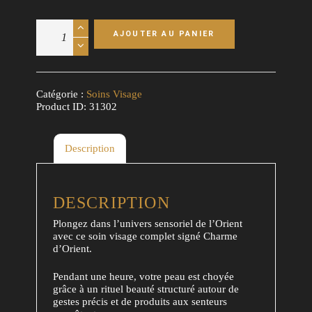
quantité
AJOUTER AU PANIER
de
Soin
du
Visage
Charme
Catégorie :
Soins Visage
d'Orient
Product ID:
31302
-
Rituel
oriental
Description
éclat
&
détente
DESCRIPTION
Plongez dans l’univers sensoriel de l’Orient
avec ce soin visage complet signé Charme
d’Orient.
Pendant une heure, votre peau est choyée
grâce à un rituel beauté structuré autour de
gestes précis et de produits aux senteurs