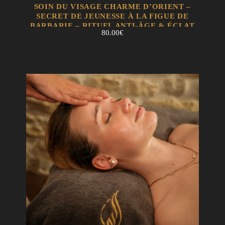
EN SAVOIR +
AJOUTER AU PANIER
SOIN DU VISAGE CHARME D’ORIENT –
SECRET DE JEUNESSE À LA FIGUE DE
BARBARIE – RITUEL ANTI-ÂGE & ÉCLAT
80.00
€