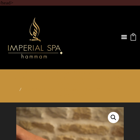
/head>
SOIN DU VISAGE CHARME D’ORIENT – SECRET DE
JEUNESSE À LA FIGUE DE BARBARIE – RITUEL ANTI-
ÂGE & ÉCLAT
SOIN DU VISAGE CHARME D’ORIENT – RITUEL
COUP D’ÉCLAT