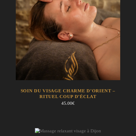
EN SAVOIR +
AJOUTER AU PANIER
SOIN DU VISAGE CHARME D’ORIENT –
RITUEL COUP D’ÉCLAT
45.00
€