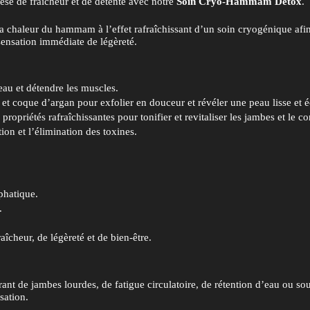
hèse de fraîcheur et de détente avec notre
Soin Cryo-Hammam Détox
.
 la chaleur du hammam à l’effet rafraîchissant d’un soin cryogénique afin 
sensation immédiate de légèreté.
u et détendre les muscles.
t coque d’argan pour exfolier en douceur et révéler une peau lisse et é
opriétés rafraîchissantes pour tonifier et revitaliser les jambes et le co
ion et l’élimination des toxines.
phatique.
.
îcheur, de légèreté et de bien-être.
rant de jambes lourdes, de fatigue circulatoire, de rétention d’eau ou so
sation.