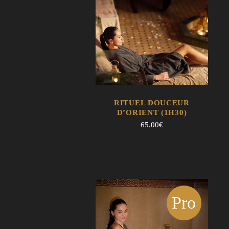
EN SAVOIR
AJOUTER AU
RITUEL DOUCEUR
+
PANIER
D’ORIENT (1H30)
EN SAVOIR +
AJOUTER AU PANIER
65.00
€
Pro