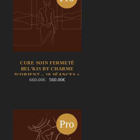
mo !
EN SAVOIR
AJOUTER AU
CURE SOIN FERMETÉ
+
PANIER
BEL’KIS BY CHARME
EN SAVOIR +
D’ORIENT – 10 SÉANCES +
AJOUTER AU PANIER
Le
Le
660.00
€
560.00
€
2 SÉANCES OFFERTES
prix
prix
initial
actuel
était :
est :
660.00€.
560.00€.
Pro