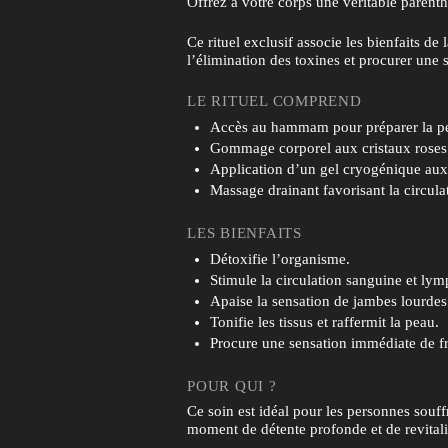
Offrez à votre corps une véritable parent
Ce rituel exclusif associe les bienfaits de
l’élimination des toxines et procurer une 
LE RITUEL COMPREND
Accès au hammam pour préparer la pea
Gommage corporel aux cristaux roses e
Application d’un gel cryogénique aux pr
Massage drainant favorisant la circulat
LES BIENFAITS
Détoxifie l’organisme.
Stimule la circulation sanguine et lym
Apaise la sensation de jambes lourdes
Tonifie les tissus et raffermit la peau.
Procure une sensation immédiate de fra
POUR QUI ?
Ce soin est idéal pour les personnes souff
moment de détente profonde et de revitali