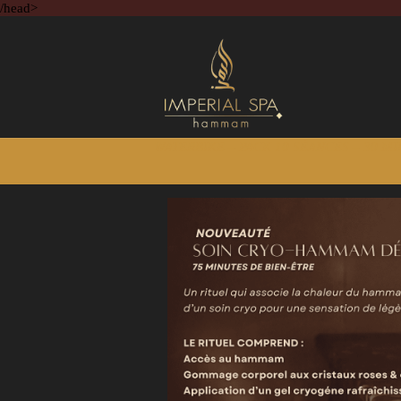
/head>
WATERBIKE – PACK 10 SÉANCES – 30 M