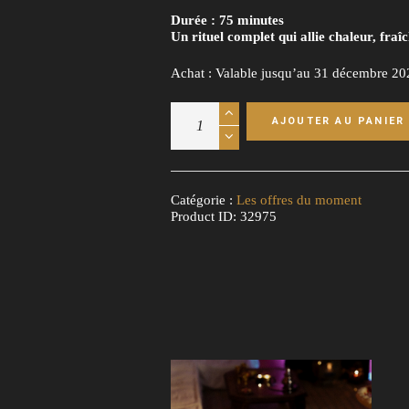
Durée : 75 minutes
Un rituel complet qui allie chaleur, fra
Achat : Valable jusqu’au 31 décembre 20
quantité
AJOUTER AU PANIER
de
Rituel
Cryo
-
Hammmam
Catégorie :
Les offres du moment
-
Product ID:
32975
Détox