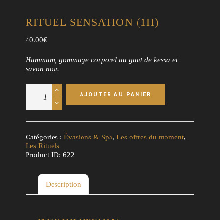
RITUEL SENSATION (1H)
40.00
€
Hammam, gommage corporel au gant de kessa et
savon noir.
quantité
AJOUTER AU PANIER
de
Rituel
Sensation
(1h)
Catégories :
Évasions & Spa
,
Les offres du moment
,
Les Rituels
Product ID:
622
Description