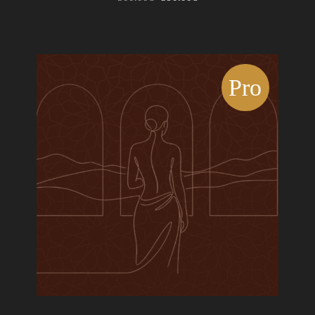
prix
prix
initial
actuel
était :
est :
500.00€.
390.00€.
Pro
mo !