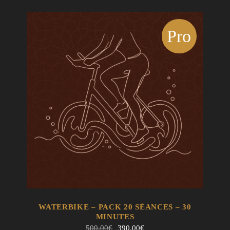
Pro
mo !
EN SAVOIR +
AJOUTER AU PANIER
WATERBIKE – PACK 20 SÉANCES – 30
MINUTES
Le
Le
500.00
€
390.00
€