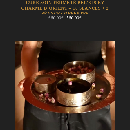
EN SAVOIR +
AJOUTER AU PANIER
CURE SOIN FERMETÉ BEL’KIS BY
CHARME D’ORIENT – 10 SÉANCES + 2
SÉANCES OFFERTES
Le
Le
660.00
€
560.00
€
prix
prix
initial
actuel
était :
est :
660.00€.
560.00€.