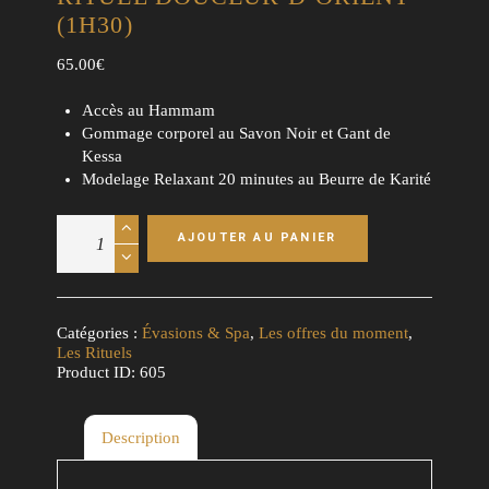
(1H30)
65.00
€
Accès au Hammam
Gommage corporel au Savon Noir et Gant de
Kessa
Modelage Relaxant 20 minutes au Beurre de Karité
quantité
AJOUTER AU PANIER
de
Rituel
Douceur
d'Orient
(1h30)
Catégories :
Évasions & Spa
,
Les offres du moment
,
Les Rituels
Product ID:
605
Description