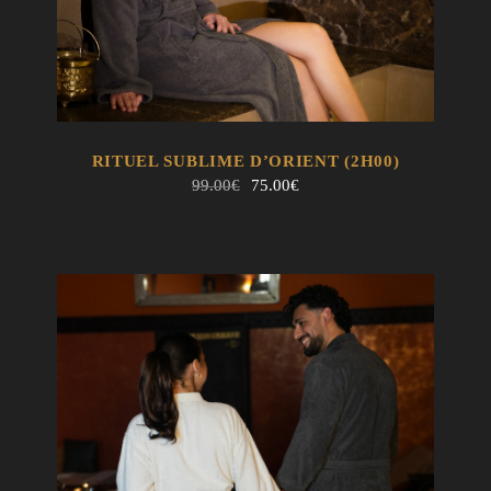
EN SAVOIR +
AJOUTER AU PANIER
RITUEL SUBLIME D’ORIENT (2H00)
Le
Le
99.00
€
75.00
€
prix
prix
initial
actuel
était :
est :
99.00€.
75.00€.