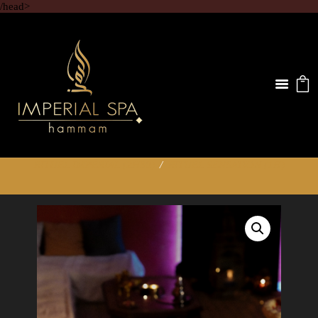
/head>
RITUEL IMPÉRIAL (2H30)
RITUEL SENSATION (1H)