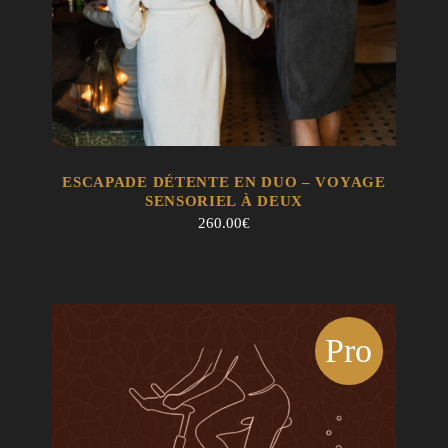
EN SAVOIR +
AJOUTER AU PANIER
ESCAPADE DÉTENTE EN DUO – VOYAGE
SENSORIEL À DEUX
260.00
€
Pro
mo !