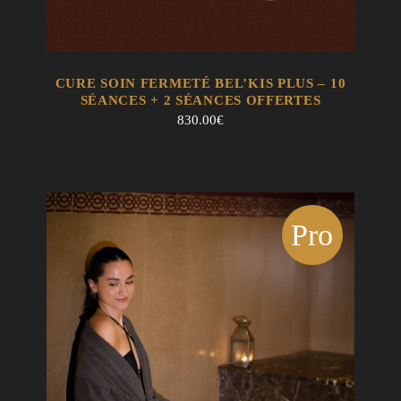
EN SAVOIR +
AJOUTER AU PANIER
CURE SOIN FERMETÉ BEL’KIS PLUS – 10
SÉANCES + 2 SÉANCES OFFERTES
830.00
€
Pro
mo !