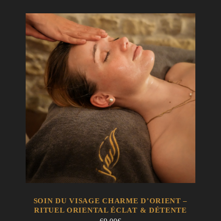
EN SAVOIR +
AJOUTER AU PANIER
SOIN DU VISAGE CHARME D’ORIENT –
RITUEL ORIENTAL ÉCLAT & DÉTENTE
69.00
€