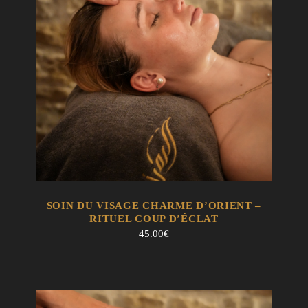
EN SAVOIR +
AJOUTER AU PANIER
SOIN DU VISAGE CHARME D’ORIENT –
RITUEL COUP D’ÉCLAT
45.00
€