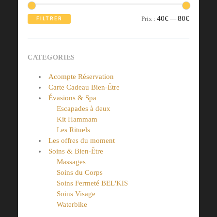
Prix
Prix
40€
80€
Prix :
—
FILTRER
min
max
CATEGORIES
Acompte Réservation
Carte Cadeau Bien-Être
Évasions & Spa
Escapades à deux
Kit Hammam
Les Rituels
Les offres du moment
Soins & Bien-Être
Massages
Soins du Corps
Soins Fermeté BEL'KIS
Soins Visage
Waterbike