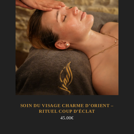
EN SAVOIR +
AJOUTER AU PANIER
SOIN DU VISAGE CHARME D’ORIENT –
RITUEL COUP D’ÉCLAT
45.00
€